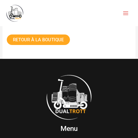
Aller
au
Votre panier est actuellement vide.
contenu
RETOUR À LA BOUTIQUE
Menu