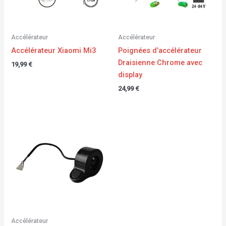
Accélérateur
Accélérateur
Accélérateur Xiaomi Mi3
Poignées d’accélérateur
Draisienne Chrome avec
19,99
€
display
24,99
€
Accélérateur