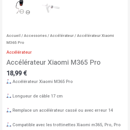
Accueil
/
Accessories
/
Accélérateur
/ Accélérateur Xiaomi
M365 Pro
Accélérateur
Accélérateur Xiaomi M365 Pro
18,99
€
Accélérateur Xiaomi M365 Pro
Longueur de câble 17 cm
Remplace un accélérateur cassé ou avec erreur 14
Compatible avec les trottinettes Xiaomi m365, Pro, Pro