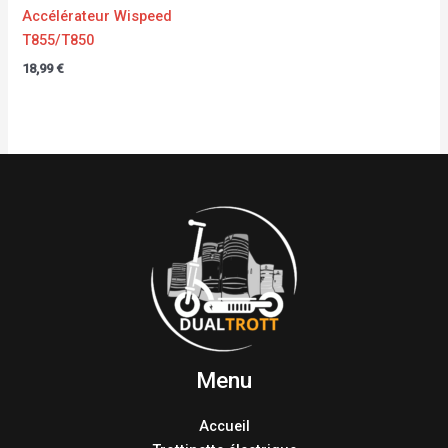
Accélérateur Wispeed
T855/T850
18,99
€
Menu
Accueil