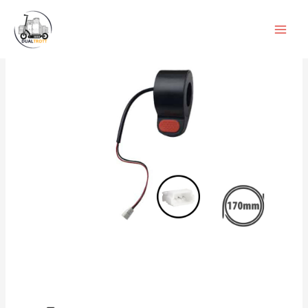
Aller
quantité
au
de
contenu
Accélérateur
Xiaomi
M365
Pro