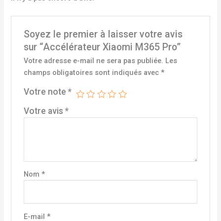
Soyez le premier à laisser votre avis
sur “Accélérateur Xiaomi M365 Pro”
Votre adresse e-mail ne sera pas publiée.
Les
champs obligatoires sont indiqués avec
*
Votre note
*
Votre avis
*
Nom
*
E-mail
*