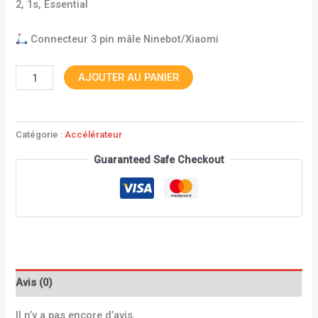
2, 1s, Essential
Connecteur 3 pin mâle Ninebot/Xiaomi
AJOUTER AU PANIER
Catégorie :
Accélérateur
Guaranteed Safe Checkout
Avis (0)
Il n’y a pas encore d’avis.