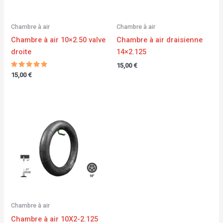
Chambre à air
Chambre à air
Chambre à air 10×2.50 valve
Chambre à air draisienne
droite
14×2.125
15,00
€
Note
15,00
€
5.00
sur 5
Chambre à air
Chambre à air 10X2-2.125