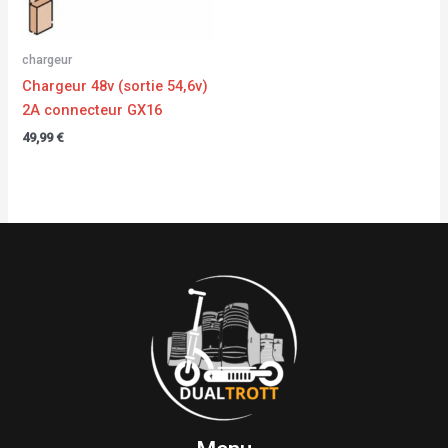
chargeur
Chargeur 48v (sortie 54,6v)
2A connecteur GX16
49,99
€