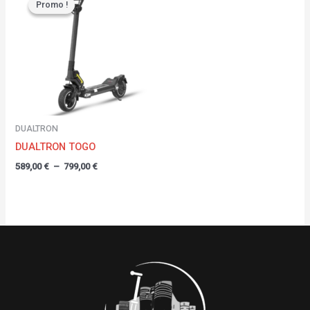
Promo !
Promo !
prix :
589,00 €
à
799,00 €
DUALTRON
DUALTRON TOGO
589,00
€
–
799,00
€