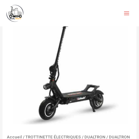
Aller
quantité
au
de
contenu
DUALTRON
LUXURY
+
2024
Accueil
/
TROTTINETTE ÉLECTRIQUES
/
DUALTRON
/ DUALTRON