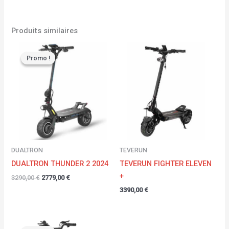
Produits similaires
Le
Le
prix
prix
Promo !
Promo !
initial
actuel
était :
est :
3290,00 €.
2779,00 €.
DUALTRON
TEVERUN
DUALTRON THUNDER 2 2024
TEVERUN FIGHTER ELEVEN
+
3290,00
€
2779,00
€
3390,00
€
Plage
de