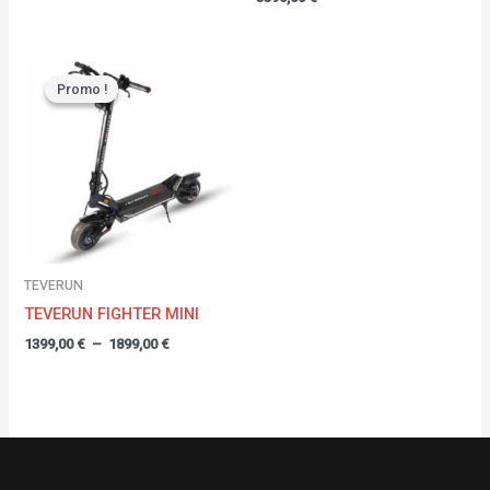
Plage
de
Promo !
Promo !
prix :
1399,00 €
à
1899,00 €
TEVERUN
TEVERUN FIGHTER MINI
1399,00
€
–
1899,00
€