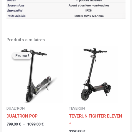
Produits similaires
Plage
de
Promo !
Promo !
prix :
799,00 €
à
1099,00 €
DUALTRON
TEVERUN
DUALTRON POP
TEVERUN FIGHTER ELEVEN
+
799,00
€
–
1099,00
€
3390,00
€