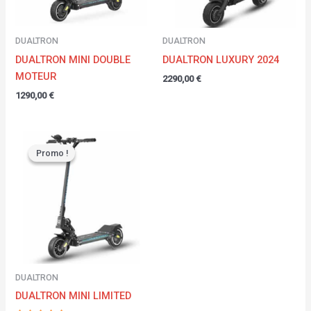
DUALTRON
DUALTRON
DUALTRON MINI DOUBLE
DUALTRON LUXURY 2024
MOTEUR
2290,00
€
1290,00
€
Plage
de
Promo !
Promo !
prix :
799,00 €
à
1189,00 €
DUALTRON
DUALTRON MINI LIMITED