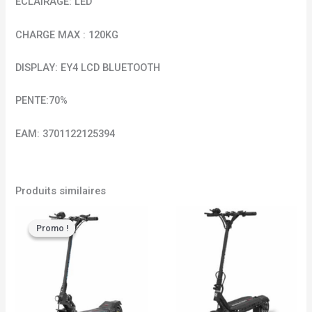
ÉCLAIRAGE: LED
CHARGE MAX : 120KG
DISPLAY: EY4 LCD BLUETOOTH
PENTE:70%
EAM: 3701122125394
Produits similaires
Promo !
Promo !