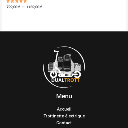
Note
799,00
€
–
1189,00
€
4.40
sur 5
Menu
Accueil
Trottinette électrique
Contact