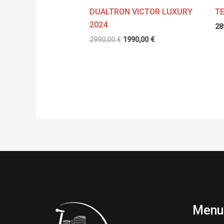
DUALTRON VICTOR LUXURY
T
2024
28
2990,00
€
1990,00
€
Menu