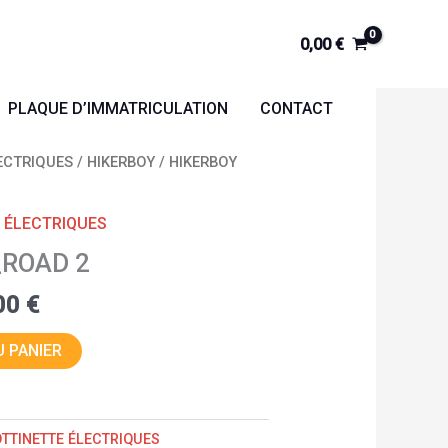
0,00
€
PLAQUE D’IMMATRICULATION
CONTACT
Le
ECTRIQUES
/
HIKERBOY
/ HIKERBOY
prix
actuel
 ÉLECTRIQUES
est :
_ROAD 2
0 €.
1100,00 €.
00
€
 PANIER
TTINETTE ÉLECTRIQUES