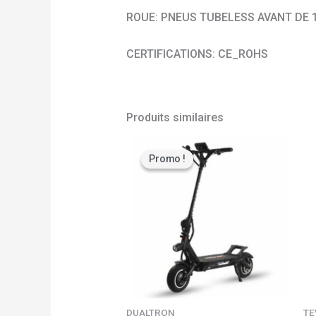
ROUE: PNEUS TUBELESS AVANT DE 
CERTIFICATIONS: CE_ROHS
Produits similaires
Le
Le
prix
prix
Promo !
Promo !
initial
actuel
était :
est :
2990,00 €.
1990,00 €.
DUALTRON
TE