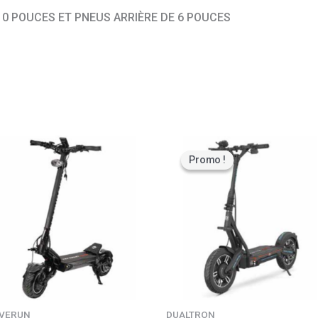
10 POUCES ET PNEUS ARRIÈRE DE 6 POUCES
Plage
de
Promo !
Promo !
prix :
1560,00 €
à
1849,00 €
VERUN
DUALTRON