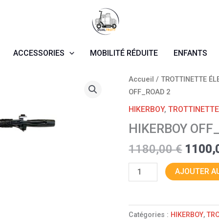
ACCESSORIES
MOBILITÉ RÉDUITE
ENFANTS
Le
quantité
Accueil
/
TROTTINETTE ÉL
prix
de
OFF_ROAD 2
initial
HIKERBOY
HIKERBOY
,
TROTTINETTE
était :
OFF_ROAD
HIKERBOY OFF
1180,0
2
1180,00
€
1100,
AJOUTER AU
Catégories :
HIKERBOY
,
TRO