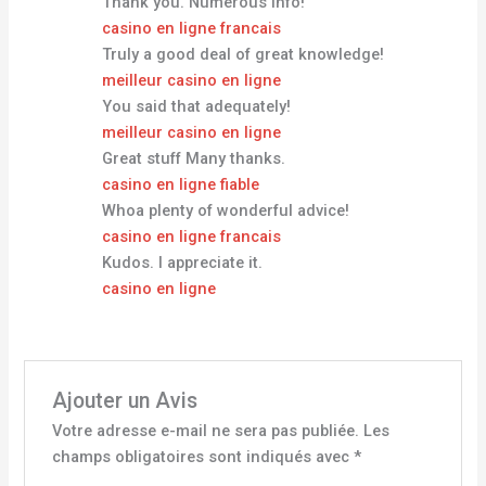
Thank you. Numerous info!
casino en ligne francais
Truly a good deal of great knowledge!
meilleur casino en ligne
You said that adequately!
meilleur casino en ligne
Great stuff Many thanks.
casino en ligne fiable
Whoa plenty of wonderful advice!
casino en ligne francais
Kudos. I appreciate it.
casino en ligne
Ajouter un Avis
Votre adresse e-mail ne sera pas publiée.
Les
champs obligatoires sont indiqués avec
*