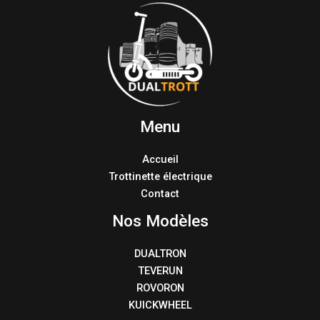
Menu
Accueil
Trottinette électrique
Contact
Nos Modèles
DUALTRON
TEVERUN
ROVORON
KUICKWHEEL