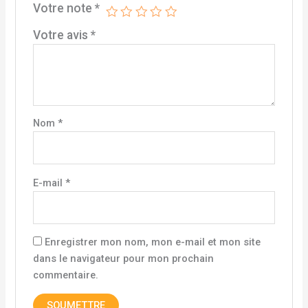
Votre note
*
Votre avis
*
Nom
*
E-mail
*
Enregistrer mon nom, mon e-mail et mon site
dans le navigateur pour mon prochain
commentaire.