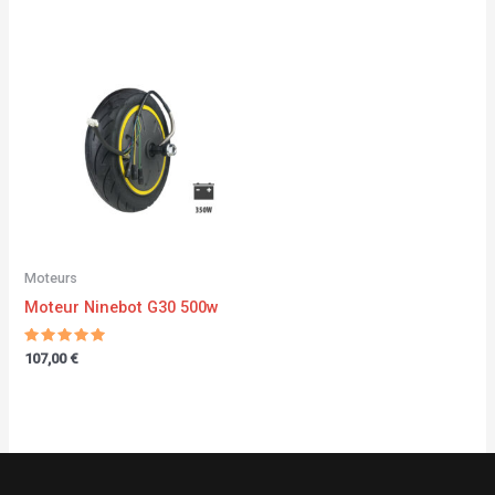
Moteurs
Moteur Ninebot G30 500w
Note
107,00
€
5.00
sur 5