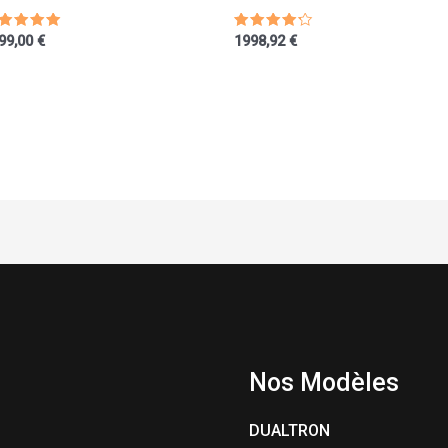
te
Note
99,00
€
1998,92
€
00
4.00
ur 5
sur 5
Nos Modèles
DUALTRON