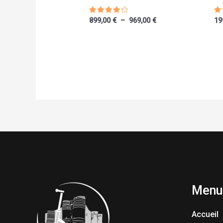
Note
No
899,00
€
–
969,00
€
19
4.00
5.
sur 5
s
Menu
Accueil