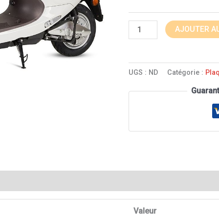
AJOUTER AU
UGS :
ND
Catégorie :
Pla
Guaran
entaires
Avis (1)
Valeur