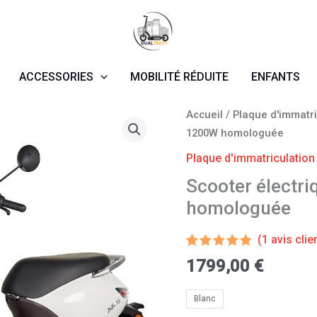
ACCESSORIES
MOBILITÉ RÉDUITE
ENFANTS
quantité
Accueil
/
Plaque d'immatri
de
1200W homologuée
Scooter
Plaque d'immatriculation
électrique
Scooter électr
Bella
homologuée
XS
1200W
(
1
avis clie
homologuée
Noté
1
5.00
1799,00
€
sur 5
basé sur
notation
Blanc
client