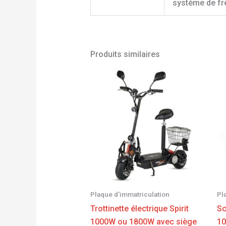
système de fr
Produits similaires
Plage
de
prix :
899,00 €
à
969,00 €
Plaque d'immatriculation
Pl
Trottinette électrique Spirit
Sc
1000W ou 1800W avec siège
1