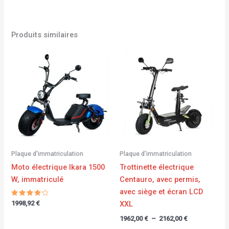
Produits similaires
Plage
de
prix :
1962,00 €
à
2162,00 €
Plaque d'immatriculation
Plaque d'immatriculation
Moto électrique Ikara 1500
Trottinette électrique
W, immatriculé
Centauro, avec permis,
avec siège et écran LCD
Note
XXL
1998,92
€
4.00
sur 5
1962,00
€
–
2162,00
€