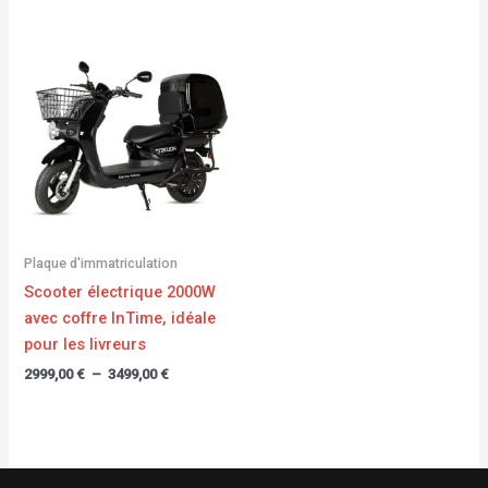
Plage
de
prix :
2999,00 €
à
3499,00 €
Plaque d'immatriculation
Scooter électrique 2000W
avec coffre InTime, idéale
pour les livreurs
2999,00
€
–
3499,00
€