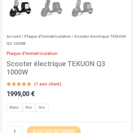
Accueil
/
Plaque d'immatriculation
/ Scooter électrique TEKUON
Q3 1000W
Plaque d'immatriculation
Scooter électrique TEKUON Q3
1000W
(
1
avis client)
Noté
1
5.00
1999,00
€
sur 5
basé sur
notation
client
Blanc
Noir
Gris
AJOUTER AU PANIER