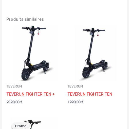
Produits similaires
TEVERUN
TEVERUN
TEVERUN FIGHTER TEN +
TEVERUN FIGHTER TEN
2390,00
€
1990,00
€
Le
Le
prix
prix
Promo !
Promo !
initial
actuel