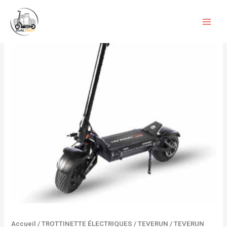
Aller
quantité
au
de
contenu
TEVERUN
FIGHTER
7260R
-
Copier
Accueil
/
TROTTINETTE ÉLECTRIQUES
/
TEVERUN
/ TEVERUN