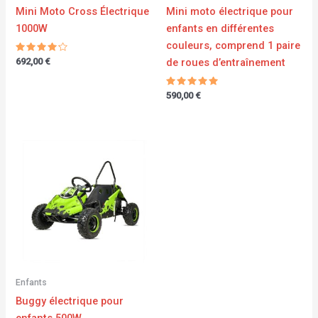
Mini Moto Cross Électrique
Mini moto électrique pour
1000W
enfants en différentes
couleurs, comprend 1 paire
Note
de roues d’entraînement
692,00
€
4.00
sur 5
Note
590,00
€
5.00
sur 5
Enfants
Buggy électrique pour
enfants 500W