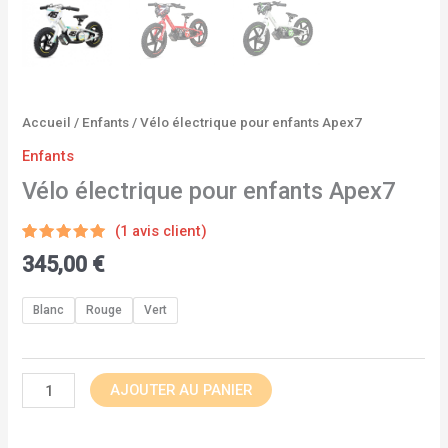
Accueil
/
Enfants
/ Vélo électrique pour enfants Apex7
Enfants
Vélo électrique pour enfants Apex7
(
1
avis client)
Noté
1
5.00
345,00
€
sur 5
basé sur
notation
client
Blanc
Rouge
Vert
AJOUTER AU PANIER