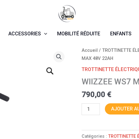
ACCESSORIES
MOBILITÉ RÉDUITE
ENFANTS
quantité
Accueil
/
TROTTINETTE ÉL
de
MAX 48V 22AH
WIIZZEE
TROTTINETTE ÉLECTRIQ
WS7
WIIZZEE WS7 
MAX
48V
790,00
€
22AH
AJOUTER AU
Catégories :
TROTTINETTE 