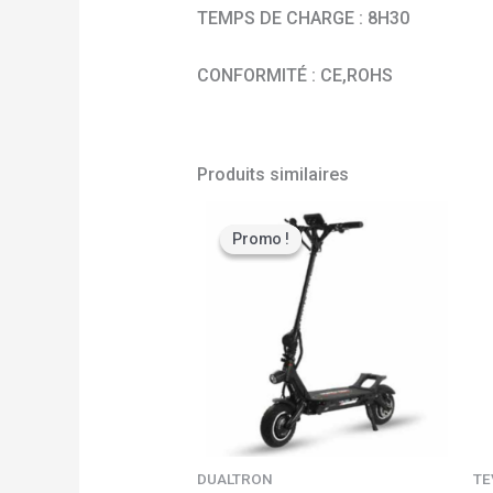
TEMPS DE CHARGE : 8H30
CONFORMITÉ : CE,ROHS
Produits similaires
Le
Le
prix
prix
Promo !
Promo !
initial
actuel
était :
est :
2990,00 €.
1990,00 €.
DUALTRON
TE