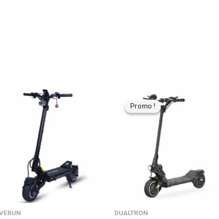
Promo !
Promo !
VERUN
DUALTRON