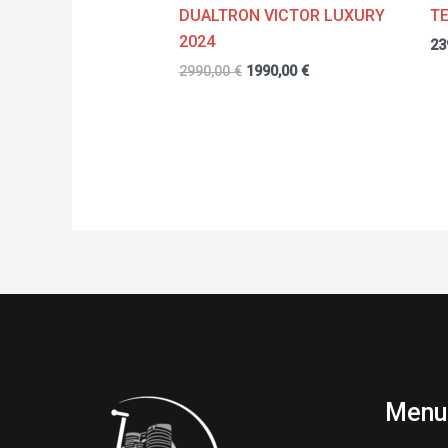
DUALTRON VICTOR LUXURY
T
2024
23
2990,00
€
1990,00
€
Menu