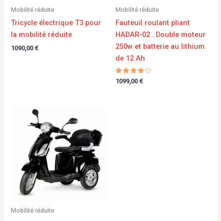
Mobilité réduite
Mobilité réduite
Tricycle électrique T3 pour
Fauteuil roulant pliant
la mobilité réduite
HADAR-02 . Double moteur
250w et batterie au lithium
1090,00
€
de 12 Ah
Note
1099,00
€
4.00
sur 5
Plage
de
prix :
2070,00 €
à
2370,00 €
Mobilité réduite