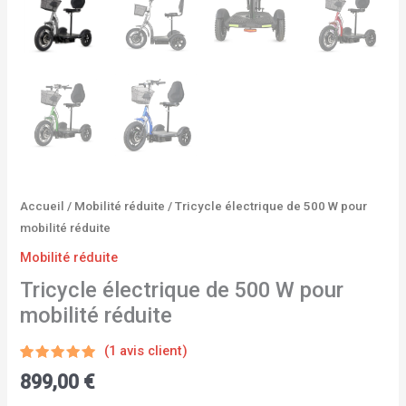
Accueil
/
Mobilité réduite
/ Tricycle électrique de 500 W pour
mobilité réduite
Mobilité réduite
Tricycle électrique de 500 W pour
mobilité réduite
(
1
avis client)
Noté
1
5.00
899,00
€
sur 5
basé sur