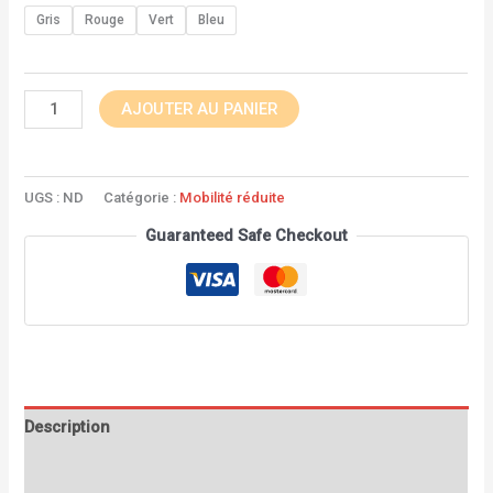
notation
client
Gris
Rouge
Vert
Bleu
AJOUTER AU PANIER
UGS :
ND
Catégorie :
Mobilité réduite
Guaranteed Safe Checkout
Description
Informations complémentaires