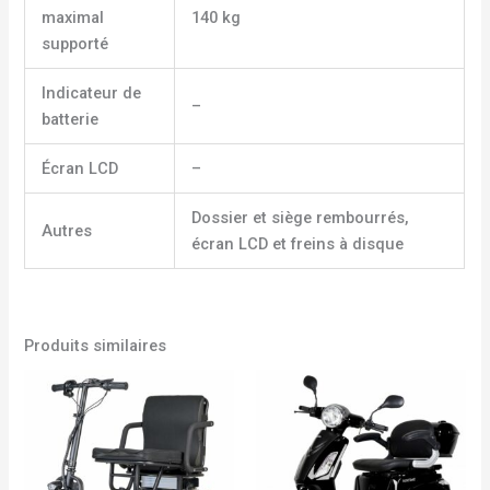
maximal
140 kg
supporté
Indicateur de
–
batterie
Écran LCD
–
Dossier et siège rembourrés,
Autres
écran LCD et freins à disque
Produits similaires
Plage
de
prix :
2070,00 €
à
2370,00 €