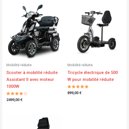
Mobilité réduite
Mobilité réduite
Scooter à mobilité réduite
Tricycle électrique de 500
Assistant II avec moteur
W pour mobilité réduite
1000W
Note
899,00
€
5.00
Note
sur 5
2499,00
€
4.00
sur 5