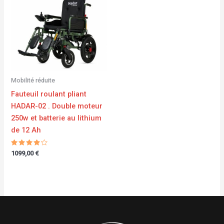
Mobilité réduite
Fauteuil roulant pliant
HADAR-02 . Double moteur
250w et batterie au lithium
de 12 Ah
Note
1099,00
€
4.00
sur 5