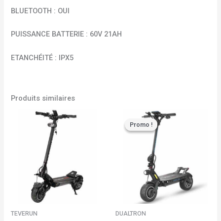
BLUETOOTH : OUI
PUISSANCE BATTERIE : 60V 21AH
ETANCHÉITÉ : IPX5
Produits similaires
Le
Le
prix
prix
Promo !
Promo !
initial
actuel
était :
est :
3290,00 €.
2779,00 €.
TEVERUN
DUALTRON