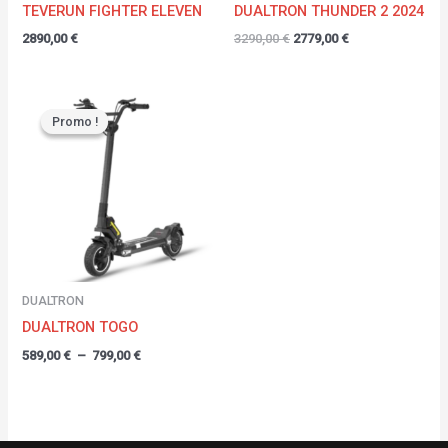
TEVERUN FIGHTER ELEVEN
DUALTRON THUNDER 2 2024
2890,00
€
3290,00
€
2779,00
€
Plage
de
Promo !
Promo !
prix :
589,00 €
à
799,00 €
DUALTRON
DUALTRON TOGO
589,00
€
–
799,00
€