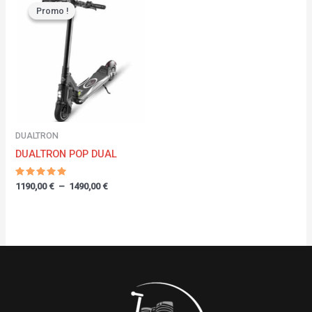
de
Promo !
Promo !
prix :
1190,00 €
à
1490,00 €
DUALTRON
DUALTRON POP DUAL
Note
1190,00
€
–
1490,00
€
5.00
sur 5