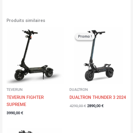
Produits similaires
Le
Le
prix
prix
Promo !
Promo !
initial
actuel
était :
est :
4290,00 €.
2890,00 €.
TEVERUN
DUALTRON
TEVERUN FIGHTER
DUALTRON THUNDER 3 2024
SUPREME
4290,00
€
2890,00
€
3990,00
€
Plage