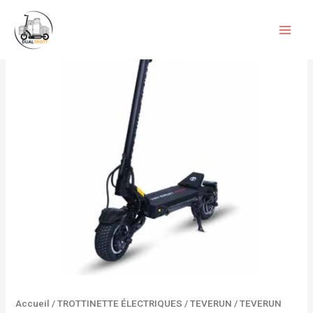
Aller
quantité
au
de
contenu
TEVERUN
FIGHTER
TEN
Accueil
/
TROTTINETTE ÉLECTRIQUES
/
TEVERUN
/ TEVERUN