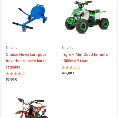
Enfants
Enfants
Chaise Hoverkart pour
Tigre – MiniQuad Enfants
hoverboard avec barre
1000w off road
réglable
Note
499,00
€
3.00
Note
sur 5
35,50
€
4.00
sur 5