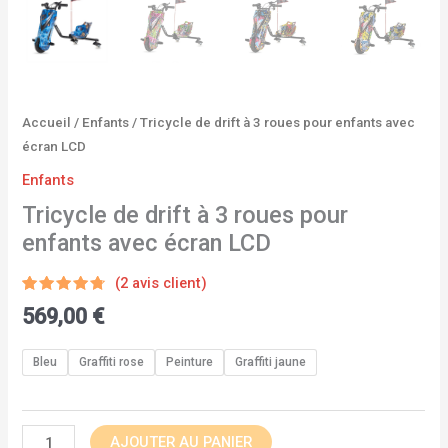
Accueil
/
Enfants
/ Tricycle de drift à 3 roues pour enfants avec
écran LCD
Enfants
Tricycle de drift à 3 roues pour
enfants avec écran LCD
(
2
avis client)
Noté
2
569,00
€
4.50
sur
5 basé
sur
notations
Bleu
Graffiti rose
Peinture
Graffiti jaune
client
AJOUTER AU PANIER