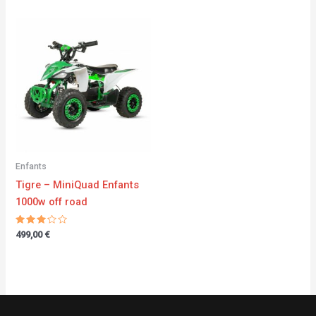
Enfants
Tigre – MiniQuad Enfants
1000w off road
Note
499,00
€
3.00
sur 5