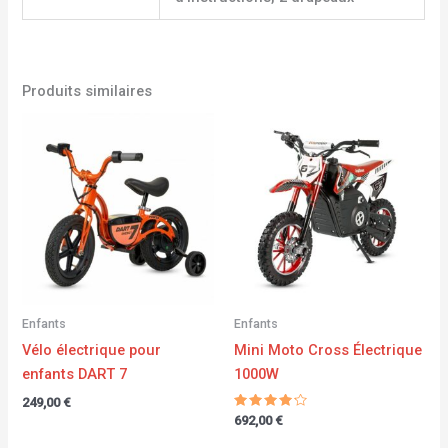
Produits similaires
Enfants
Enfants
Vélo électrique pour
Mini Moto Cross Électrique
enfants DART 7
1000W
249,00
€
Note
692,00
€
4.00
sur 5