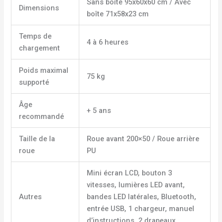
Sans boîte 95x60x60 cm / Avec
Dimensions
boîte 71x58x23 cm
Temps de
4 à 6 heures
chargement
Poids maximal
75 kg
supporté
Âge
+ 5 ans
recommandé
Taille de la
Roue avant 200×50 / Roue arrière
roue
PU
Mini écran LCD, bouton 3
vitesses, lumières LED avant,
Autres
bandes LED latérales, Bluetooth,
entrée USB, 1 chargeur, manuel
d’instructions, 2 drapeaux