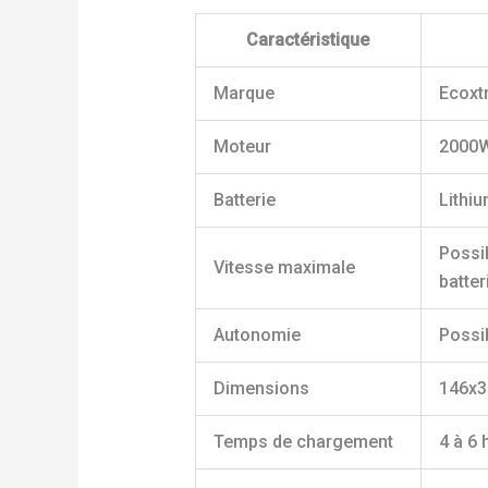
Caractéristique
Marque
Ecoxt
Moteur
2000W
Batterie
Lithi
Possib
Vitesse maximale
batter
Autonomie
Possib
Dimensions
146x3
Temps de chargement
4 à 6 