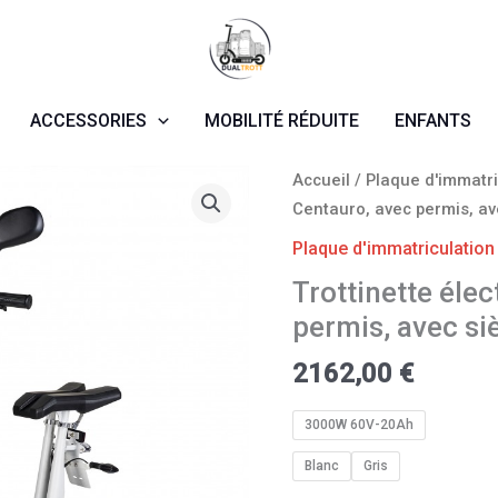
ACCESSORIES
MOBILITÉ RÉDUITE
ENFANTS
quantité
Accueil
/
Plaque d'immatri
de
Centauro, avec permis, av
Trottinette
Plaque d'immatriculation
électrique
Trottinette éle
Centauro,
permis, avec si
avec
permis,
2162,00
€
avec
siège
3000W 60V-20Ah
et
écran
Blanc
Gris
LCD