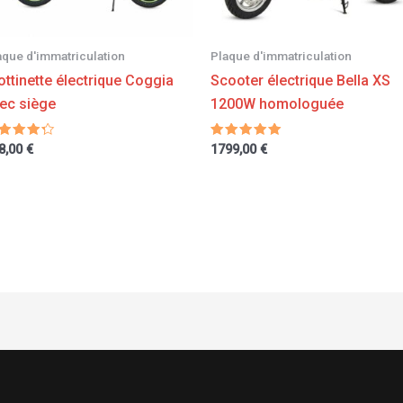
aque d'immatriculation
Plaque d'immatriculation
ottinette électrique Coggia
Scooter électrique Bella XS
ec siège
1200W homologuée
te
Note
8,00
€
1799,00
€
00
5.00
ur 5
sur 5