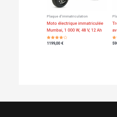
Plaque d'immatriculation
Pl
Moto électrique immatriculée
Tr
Mumbai, 1 000 W, 48 V, 12 Ah
av
Note
No
1199,00
€
59
4.00
4.
sur 5
s