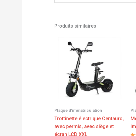
Produits similaires
Plage
de
prix :
1962,00 €
à
2162,00 €
Plaque d'immatriculation
Pl
Trottinette électrique Centauro,
Mo
avec permis, avec siège et
im
écran LCD XXL