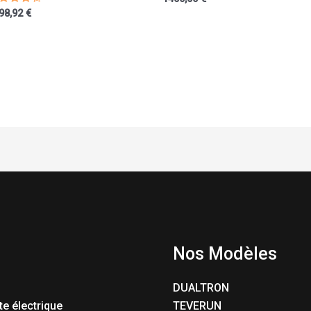
te
98,92
€
00
ur 5
Nos Modèles
DUALTRON
te électrique
TEVERUN