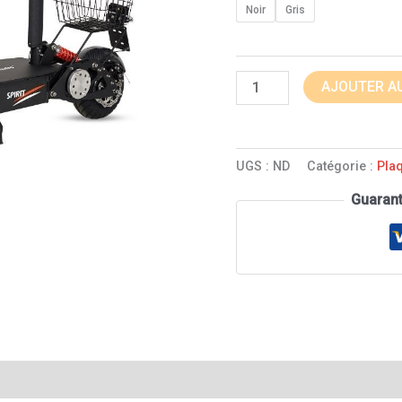
client
Noir
Gris
AJOUTER AU
UGS :
ND
Catégorie :
Pla
Guaran
entaires
Avis (1)