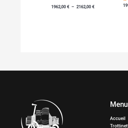
No
19
1962,00
€
–
2162,00
€
4.
s
Menu
Accueil
Trottinet