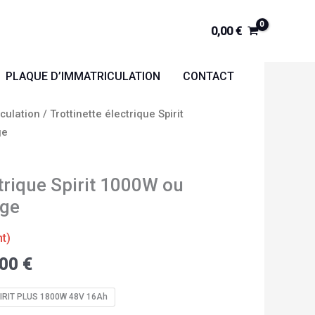
0,00
€
PLAQUE D’IMMATRICULATION
CONTACT
Plage
culation
/ Trottinette électrique Spirit
de
ge
prix :
899,00 €
ctrique Spirit 1000W ou
à
969,00 €
ège
nt)
,00
€
IRIT PLUS 1800W 48V 16Ah