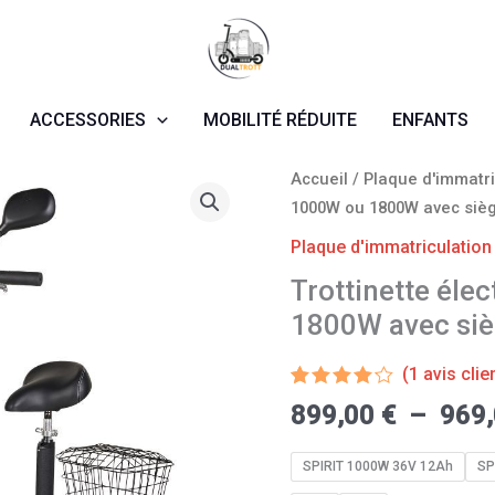
ACCESSORIES
MOBILITÉ RÉDUITE
ENFANTS
quantité
Accueil
/
Plaque d'immatri
de
1000W ou 1800W avec siè
Trottinette
Plaque d'immatriculation
électrique
Trottinette éle
Spirit
1800W avec si
1000W
ou
(
1
avis clie
1800W
Noté
1
avec
899,00
€
–
969
4.00
siège
sur 5
basé
SPIRIT 1000W 36V 12Ah
SP
sur
notation