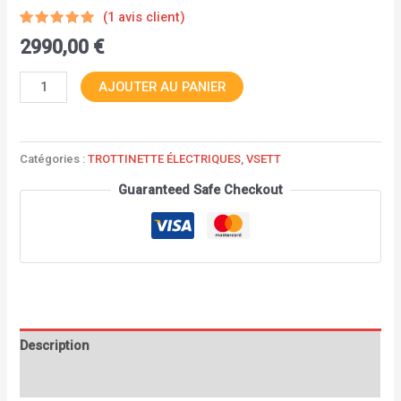
(
1
avis client)
Noté
1
5.00
2990,00
€
sur 5
basé sur
notation
AJOUTER AU PANIER
client
Catégories :
TROTTINETTE ÉLECTRIQUES
,
VSETT
Guaranteed Safe Checkout
Description
Avis (1)