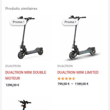
Produits similaires
Plage
de
Promo !
Promo !
Promo !
Promo !
prix :
799,00 €
à
1189,00 €
DUALTRON
DUALTRON
DUALTRON MINI DOUBLE
DUALTRON MINI LIMITED
MOTEUR
Note
799,00
€
–
1189,00
€
1290,00
€
4.40
sur 5